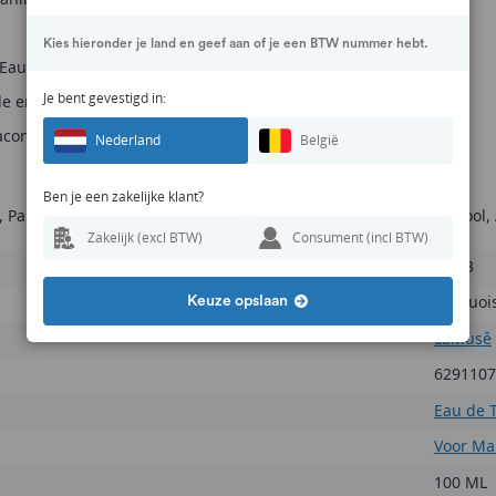
Kies hieronder je land en geef aan of je een BTW nummer hebt.
Eau de Toilette
Je bent gevestigd in:
e en frisse geur
lacon
Nederland
België
Ben je een zakelijke klant?
 Parfum (Fragrance), Water (Aqua), Limonene, Coumarin, Linalool, A
Zakelijk (excl BTW)
Consument (incl BTW)
LM03
Turquoi
Keuze opslaan
LaMusê
6291107
Eau de T
Voor M
100 ML