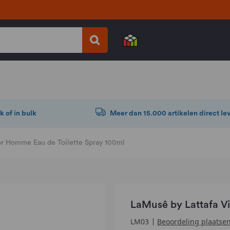
k of in bulk
Meer dan 15.000 artikelen direct le
or Homme Eau de Toilette Spray 100ml
LaMusê by Lattafa V
Beoordeling plaatse
LM03