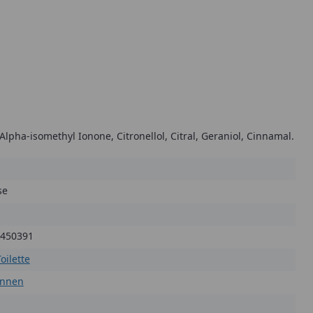
lpha-isomethyl Ionone, Citronellol, Citral, Geraniol, Cinnamal.
se
450391
oilette
annen