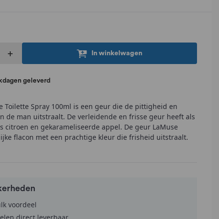
+
In winkelwagen
rkdagen geleverd
Toilette Spray 100ml is een geur die de pittigheid en
an de man uitstraalt. De verleidende en frisse geur heeft als
ns citroen en gekarameliseerde appel. De geur LaMuse
jke flacon met een prachtige kleur die frisheid uitstraalt.
kerheden
ulk voordeel
elen direct leverbaar