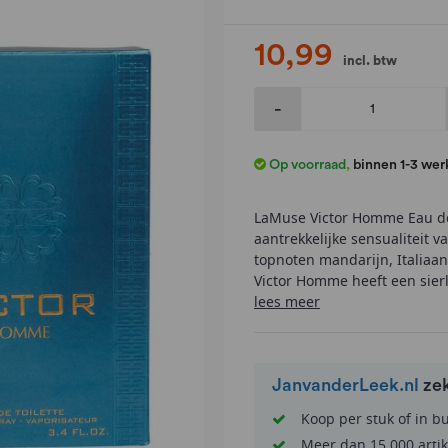
10,99
incl. btw
-
Op voorraad
,
binnen 1-3 we
LaMuse Victor Homme Eau de 
aantrekkelijke sensualiteit v
topnoten mandarijn, Italiaa
Victor Homme heeft een sierli
lees meer
JanvanderLeek.nl
ze
Koop per stuk of in b
Meer dan 15.000 artik