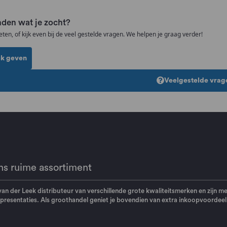
den wat je zocht?
eten, of kijk even bij de veel gestelde vragen. We helpen je graag verder!
k geven
Veelgestelde vrag
ns ruime assortiment
 van der Leek distributeur van verschillende grote kwaliteitsmerken en zijn m
resentaties. Als groothandel geniet je bovendien van extra inkoopvoordeel. K