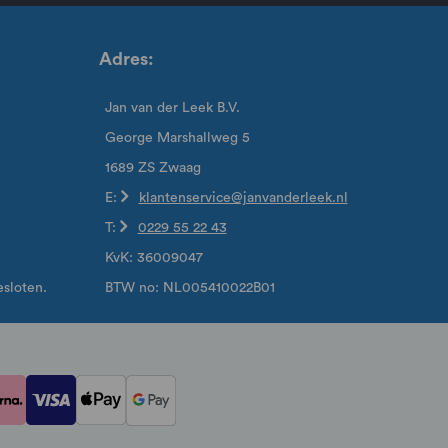
Adres:
Jan van der Leek B.V.
George Marshallweg 5
1689 ZS Zwaag
E:
klantenservice@janvanderleek.nl
T:
0229 55 22 43
KvK: 36009047
sloten.
BTW no: NL005410022B01