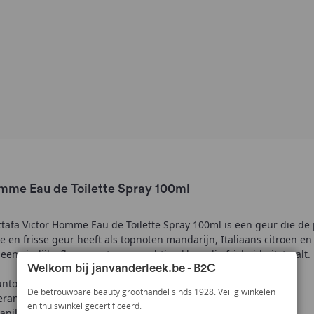
omme Eau de Toilette Spray 100ml
afa Victor Homme Eau de Toilette Spray 100ml is een geur die de pi
e en frisse geur heeft als topnoten mandarijn, Italiaans citroen e
n sierlijke flacon met een prachtige kleur die frisheid uitstraalt.
Welkom bij janvanderleek.be - B2C
ntolie, appel, citroen en mandarijn
De betrouwbare beauty groothandel sinds 1928. Veilig winkelen
Geranium, muskaatsalie en ambroxan
en thuiswinkel gecertificeerd.
anille, sandelhout, patchouli, vetiver en cederhout