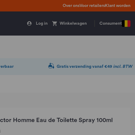
Over ons
Voor retailers
Klant worden
Log in
Winkelwagen
Consument
verbaar
Gratis verzending vanaf €49
incl. BTW
ictor Homme Eau de Toilette Spray 100ml
n