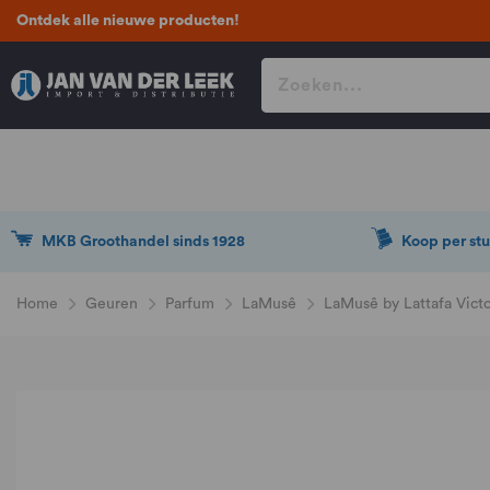
Ontdek alle nieuwe producten!
MKB Groothandel sinds 1928
Koop per stu
Home
Geuren
Parfum
LaMusê
LaMusê by Lattafa Vict
Ga
naar
het
einde