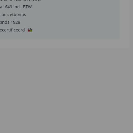
af €49 incl. BTW
a omzetbonus
sinds 1928
gecertificeerd