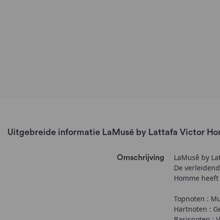
Uitgebreide informatie LaMusê by Lattafa Victor H
LaMusê by Latt
Omschrijving
De verleidend
Homme heeft ee
Topnoten : Mu
Hartnoten : 
Basisnoten : V