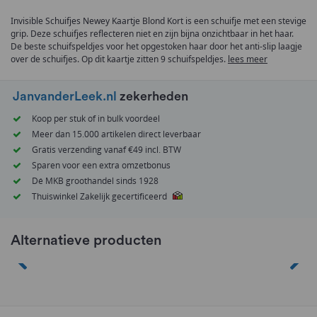
van
Invisible Schuifjes Newey Kaartje Blond Kort is een schuifje met een stevige
de
grip. Deze schuifjes reflecteren niet en zijn bijna onzichtbaar in het haar.
afbeeldingen-
De beste schuifspeldjes voor het opgestoken haar door het anti-slip laagje
gallerij
over de schuifjes. Op dit kaartje zitten 9 schuifspeldjes.
lees meer
JanvanderLeek.nl
zekerheden
Koop per stuk of in bulk voordeel
Meer dan 15.000 artikelen direct leverbaar
Gratis verzending vanaf €49 incl. BTW
Sparen voor een extra omzetbonus
Dé MKB groothandel sinds 1928
Thuiswinkel Zakelijk gecertificeerd
Alternatieve producten