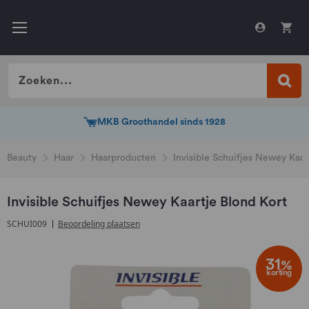
MKB Groothandel sinds 1928
MKB Groothandel sinds 1928
Beauty
Haar
Haarproducten
Invisible Schuifjes Newey Kaar
Invisible Schuifjes Newey Kaartje Blond Kort
SCHUI009
Beoordeling plaatsen
Ga
naar
31
%
korting
het
einde
van