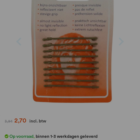
de
afbeeldingen-
gallerij
Ga
2,70
incl. btw
3,94
naar
het
Op voorraad
,
binnen 1-3 werkdagen geleverd
begin