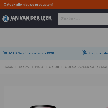
Ontdek alle nieuwe producten!
MKB Groothandel sinds 1928
Koop per stu
Home
Beauty
Nails
Gellak
Claresa UV/LED Gellak 5ml 
Ga
naar
het
einde