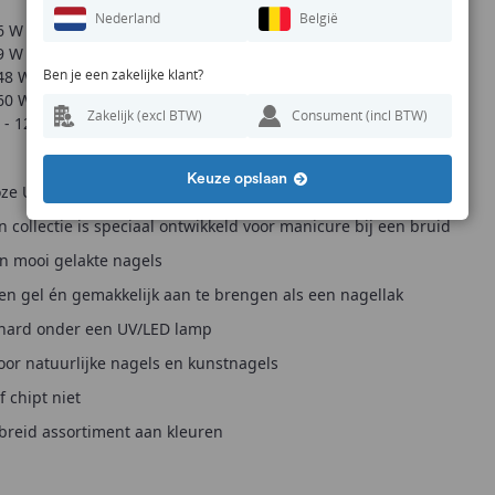
Nederland
België
 W - 2 x 45 sec.
 W - 2 x 45 sec.
Ben je een zakelijke klant?
8 W - 30 sec.
0 W - 15 sec.
Zakelijk (excl BTW)
Consument (incl BTW)
- 120 sec.
Keuze opslaan
oze UV/LED gellak met een vleugje perzik
n collectie is speciaal ontwikkeld voor manicure bij een bruid
n mooi gelakte nagels
een gel én gemakkelijk aan te brengen als een nagellak
ehard onder een UV/LED lamp
oor natuurlijke nagels en kunstnagels
f chipt niet
breid assortiment aan kleuren