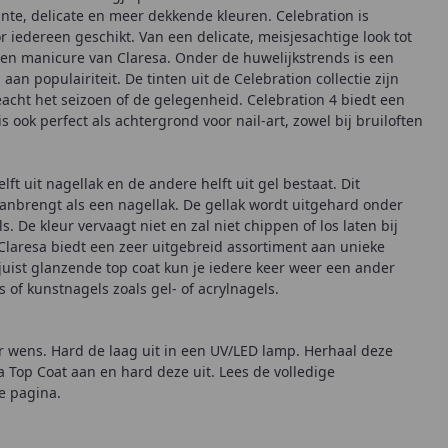
ante, delicate en meer dekkende kleuren. Celebration is
r iedereen geschikt. Van een delicate, meisjesachtige look tot
t een manicure van Claresa. Onder de huwelijkstrends is een
n populairiteit. De tinten uit de Celebration collectie zijn
acht het seizoen of de gelegenheid. Celebration 4 biedt een
s ook perfect als achtergrond voor nail-art, zowel bij bruiloften
t uit nagellak en de andere helft uit gel bestaat. Dit
aanbrengt als een nagellak. De gellak wordt uitgehard onder
 De kleur vervaagt niet en zal niet chippen of los laten bij
Claresa biedt een zeer uitgebreid assortiment aan unieke
 juist glanzende top coat kun je iedere keer weer een ander
 of kunstnagels zoals gel- of acrylnagels.
 wens. Hard de laag uit in een UV/LED lamp. Herhaal deze
 Top Coat aan en hard deze uit. Lees de volledige
e pagina.