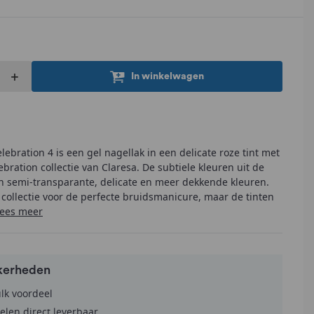
+
In winkelwagen
ebration 4 is een gel nagellak in een delicate roze tint met
ebration collectie van Claresa. De subtiele kleuren uit de
en semi-transparante, delicate en meer dekkende kleuren.
s collectie voor de perfecte bruidsmanicure, maar de tinten
lees meer
kerheden
ulk voordeel
elen direct leverbaar