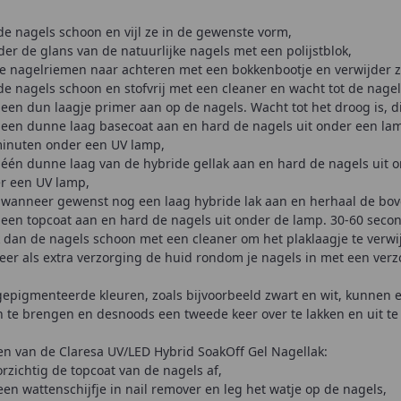
de nagels schoon en vijl ze in de gewenste vorm,
der de glans van de natuurlijke nagels met een polijstblok,
e nagelriemen naar achteren met een bokkenbootje en verwijder 
de nagels schoon en stofvrij met een cleaner en wacht tot de nagel
 een dun laagje primer aan op de nagels. Wacht tot het droog is, 
 een dunne laag basecoat aan en hard de nagels uit onder een la
minuten onder een UV lamp,
 één dunne laag van de hybride gellak aan en hard de nagels uit 
r een UV lamp,
 wanneer gewenst nog een laag hybride lak aan en herhaal de bove
 een topcoat aan en hard de nagels uit onder de lamp. 30-60 sec
 dan de nagels schoon met een cleaner om het plaklaagje te verwi
eer als extra verzorging de huid rondom je nagels in met een verzo
gepigmenteerde kleuren, zoals bijvoorbeeld zwart en wit, kunnen ee
 te brengen en desnoods een tweede keer over te lakken en uit t
en van de Claresa UV/LED Hybrid SoakOff Gel Nagellak:
oorzichtig de topcoat van de nagels af,
en wattenschijfje in nail remover en leg het watje op de nagels,