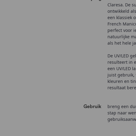
Claresa. De su
ontwikkeld als
een klassiek 
French Manicur
perfect voor 
natuurlijke ma
als het hele j
De UV/LED gel
resulteert in
een UV/LED lam
juist gebruik
kleuren en tin
resultaat bere
breng een dun
Gebruik
stap naar wen
gebruiksaanwi