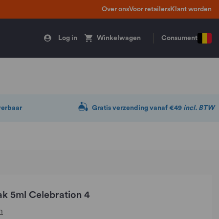
Over ons
Voor retailers
Klant worden
Log in
Winkelwagen
Consument
verbaar
Gratis verzending vanaf €49
incl. BTW
k 5ml Celebration 4
n