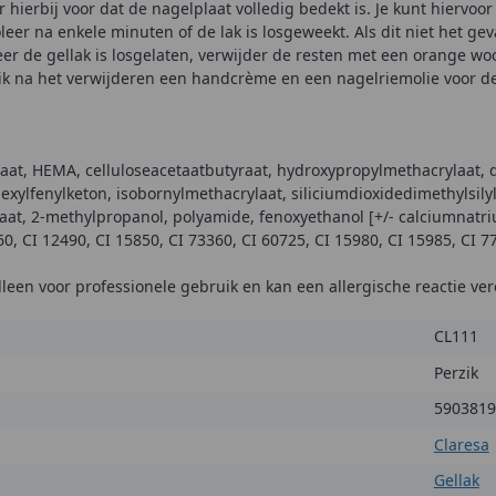
r hierbij voor dat de nagelplaat volledig bedekt is. Je kunt hiervoor
leer na enkele minuten of de lak is losgeweekt. Als dit niet het geva
er de gellak is losgelaten, verwijder de resten met een orange woo
ik na het verwijderen een handcrème en een nagelriemolie voor d
aat, HEMA, celluloseacetaatbutyraat, hydroxypropylmethacrylaat,
xylfenylketon, isobornylmethacrylaat, siliciumdioxidedimethylsilyl
aat, 2-methylpropanol, polyamide, fenoxyethanol [+/- calciumnatrium
0, CI 12490, CI 15850, CI 73360, CI 60725, CI 15980, CI 15985, CI 7
 alleen voor professionele gebruik en kan een allergische reactie ve
CL111
Perzik
5903819
Claresa
Gellak