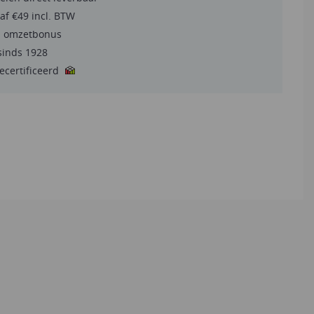
af €49 incl. BTW
a omzetbonus
sinds 1928
gecertificeerd