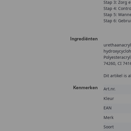
Stap 3: Zorg e
Stap 4: Contro
Stap 5: Wanne
Stap 6: Gebru
Ingrediënten
urethaanacryl
hydroxycyclohe
Polyesteracryl
74260, CI 7416
Dit artikel is
Kenmerken
Kenmerken
Art.nr.
Kleur
EAN
Merk
Soort