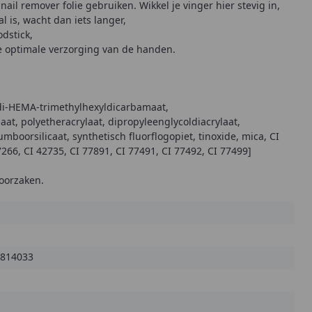
 nail remover folie gebruiken. Wikkel je vinger hier stevig in,
l is, wacht dan iets langer,
dstick,
e optimale verzorging van de handen.
 di-HEMA-trimethylhexyldicarbamaat,
aat, polyetheracrylaat, dipropyleenglycoldiacrylaat,
boorsilicaat, synthetisch fluorflogopiet, tinoxide, mica, CI
7266, CI 42735, CI 77891, CI 77491, CI 77492, CI 77499]
roorzaken.
814033