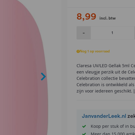
8,99
incl. btw
-
Nog 1 op voorraad
Claresa UV/LED Gellak 5ml Cel
een vleugje perzik uit de Cel
Celebration collectie bevatt
Celebration is ontwikkeld al
zijn voor iedereen geschikt.
JanvanderLeek.nl
ze
Koop per stuk of in b
Meer dan 15.000 artik